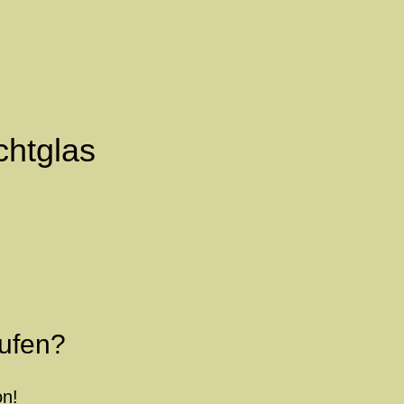
chtglas
ufen?
on!